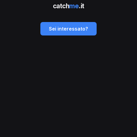
catch
me
.it
Sei interessato?