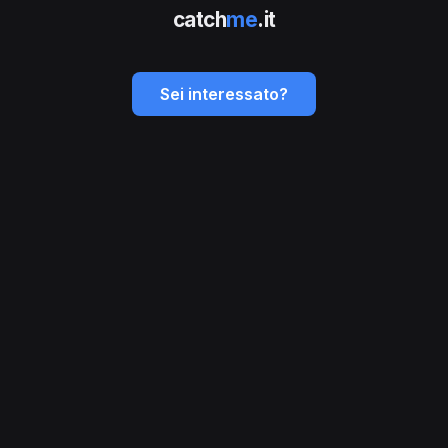
catch
me
.it
Sei interessato?