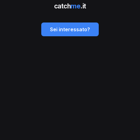
catch
me
.it
Sei interessato?