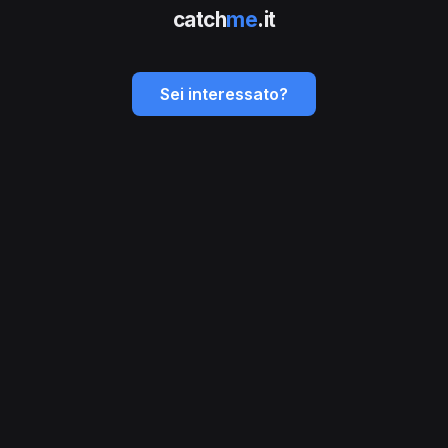
catch
me
.it
Sei interessato?