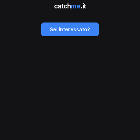
catch
me
.it
Sei interessato?