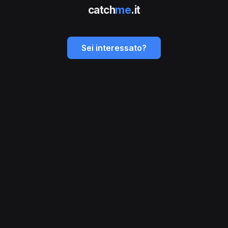
catch
me
.it
Sei interessato?